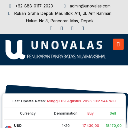
+62 888 0117 2023‬
admin@unovalas.com
Rukan Graha Depok Mas Blok A11, Jl. Arif Rahman
Hakim No.3, Pancoran Mas, Depok
Last Update Rates:
Minggu 09 Agustus 2026 10:27:44 WIB
Currency
Denomination
Buy
Sell
USD
1-20
17.430,00
18.170,00