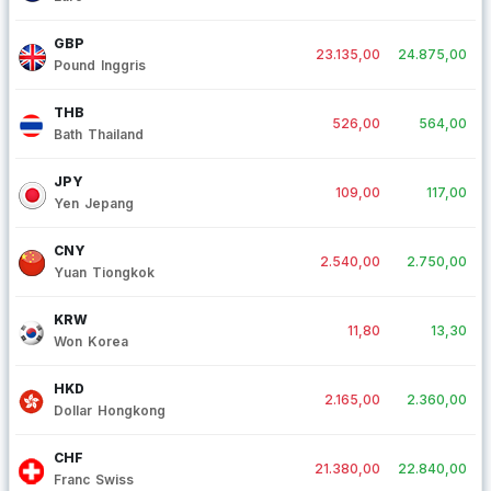
GBP
23.135,00
24.875,00
Pound Inggris
THB
526,00
564,00
Bath Thailand
JPY
109,00
117,00
Yen Jepang
CNY
2.540,00
2.750,00
Yuan Tiongkok
KRW
11,80
13,30
Won Korea
HKD
2.165,00
2.360,00
Dollar Hongkong
CHF
21.380,00
22.840,00
Franc Swiss